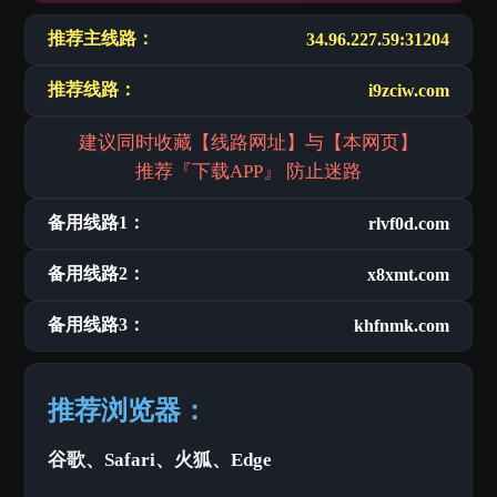
推荐主线路：
34.96.227.59:31204
推荐线路：
i9zciw.com
建议同时收藏【线路网址】与【本网页】
推荐『下载APP』 防止迷路
备用线路1：
rlvf0d.com
备用线路2：
x8xmt.com
备用线路3：
khfnmk.com
推荐浏览器：
谷歌、Safari、火狐、Edge